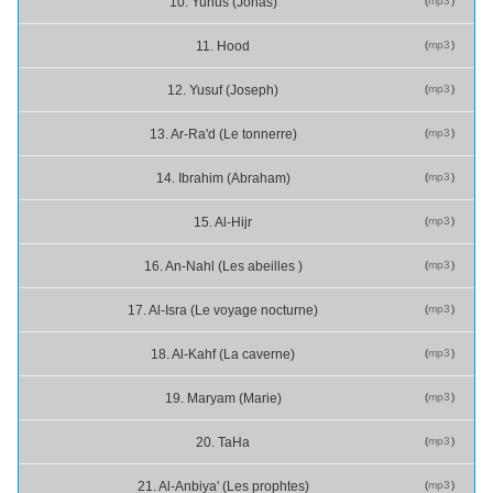
(
mp3
)
10. Yunus (Jonas)
(
mp3
)
11. Hood
(
mp3
)
12. Yusuf (Joseph)
(
mp3
)
13. Ar-Ra'd (Le tonnerre)
(
mp3
)
14. Ibrahim (Abraham)
(
mp3
)
15. Al-Hijr
(
mp3
)
16. An-Nahl (Les abeilles )
(
mp3
)
17. Al-Isra (Le voyage nocturne)
(
mp3
)
18. Al-Kahf (La caverne)
(
mp3
)
19. Maryam (Marie)
(
mp3
)
20. TaHa
(
mp3
)
21. Al-Anbiya' (Les prophtes)