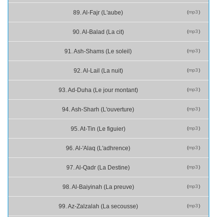
(
mp3
)
89. Al-Fajr (L'aube)
(
mp3
)
90. Al-Balad (La cit)
(
mp3
)
91. Ash-Shams (Le soleil)
(
mp3
)
92. Al-Lail (La nuit)
(
mp3
)
93. Ad-Duha (Le jour montant)
(
mp3
)
94. Ash-Sharh (L'ouverture)
(
mp3
)
95. At-Tin (Le figuier)
(
mp3
)
96. Al-'Alaq (L'adhrence)
(
mp3
)
97. Al-Qadr (La Destine)
(
mp3
)
98. Al-Baiyinah (La preuve)
(
mp3
)
99. Az-Zalzalah (La secousse)