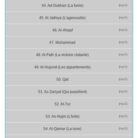
(
mp3
)
44. Ad-Dukhan (La fume)
(
mp3
)
45. Al-Jathiya (L'agenouille)
(
mp3
)
46. Al-Ahqaf
(
mp3
)
47. Muhammad
(
mp3
)
48. Al-Fath (La victoire clatante)
(
mp3
)
49. Al-Hujurat (Les appartements)
(
mp3
)
50. Qaf
(
mp3
)
51. Az-Zariyat (Qui parpillent)
(
mp3
)
52. At-Tur
(
mp3
)
53. An-Najm (L'toile)
(
mp3
)
54. Al-Qamar (La lune)