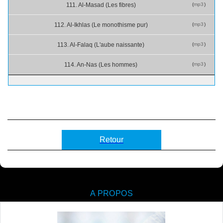
(
mp3
)
111. Al-Masad (Les fibres)
(
mp3
)
112. Al-Ikhlas (Le monothisme pur)
(
mp3
)
113. Al-Falaq (L'aube naissante)
(
mp3
)
114. An-Nas (Les hommes)
Retour
A PROPOS