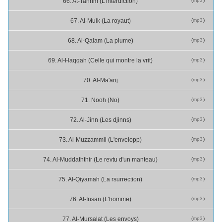
(
mp3
)
66. At-Tahrim (L'interdiction)
(
mp3
)
67. Al-Mulk (La royaut)
(
mp3
)
68. Al-Qalam (La plume)
(
mp3
)
69. Al-Haqqah (Celle qui montre la vrit)
(
mp3
)
70. Al-Ma'arij
(
mp3
)
71. Nooh (No)
(
mp3
)
72. Al-Jinn (Les djinns)
(
mp3
)
73. Al-Muzzammil (L'envelopp)
(
mp3
)
74. Al-Muddaththir (Le revtu d'un manteau)
(
mp3
)
75. Al-Qiyamah (La rsurrection)
(
mp3
)
76. Al-Insan (L'homme)
(
mp3
)
77. Al-Mursalat (Les envoys)