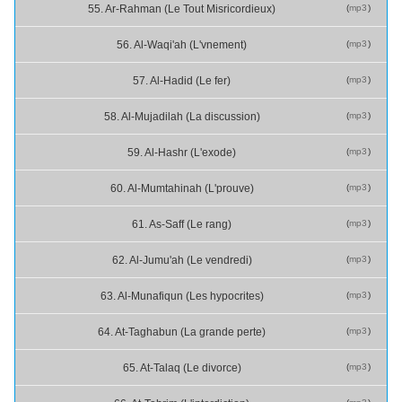
(
mp3
)
55. Ar-Rahman (Le Tout Misricordieux)
(
mp3
)
56. Al-Waqi'ah (L'vnement)
(
mp3
)
57. Al-Hadid (Le fer)
(
mp3
)
58. Al-Mujadilah (La discussion)
(
mp3
)
59. Al-Hashr (L'exode)
(
mp3
)
60. Al-Mumtahinah (L'prouve)
(
mp3
)
61. As-Saff (Le rang)
(
mp3
)
62. Al-Jumu'ah (Le vendredi)
(
mp3
)
63. Al-Munafiqun (Les hypocrites)
(
mp3
)
64. At-Taghabun (La grande perte)
(
mp3
)
65. At-Talaq (Le divorce)