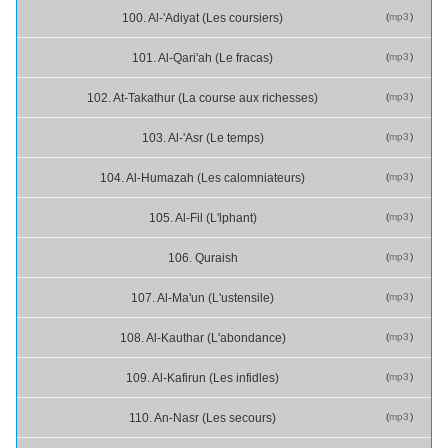
(
mp3
)
100. Al-'Adiyat (Les coursiers)
(
mp3
)
101. Al-Qari'ah (Le fracas)
(
mp3
)
102. At-Takathur (La course aux richesses)
(
mp3
)
103. Al-'Asr (Le temps)
(
mp3
)
104. Al-Humazah (Les calomniateurs)
(
mp3
)
105. Al-Fil (L'lphant)
(
mp3
)
106. Quraish
(
mp3
)
107. Al-Ma'un (L'ustensile)
(
mp3
)
108. Al-Kauthar (L'abondance)
(
mp3
)
109. Al-Kafirun (Les infidles)
(
mp3
)
110. An-Nasr (Les secours)