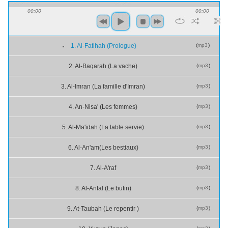
00:00
00:00
(
mp3
)
1. Al-Fatihah (Prologue)
(
mp3
)
2. Al-Baqarah (La vache)
(
mp3
)
3. Al-Imran (La famille d'Imran)
(
mp3
)
4. An-Nisa' (Les femmes)
(
mp3
)
5. Al-Ma'idah (La table servie)
(
mp3
)
6. Al-An'am(Les bestiaux)
(
mp3
)
7. Al-A'raf
(
mp3
)
8. Al-Anfal (Le butin)
(
mp3
)
9. At-Taubah (Le repentir )