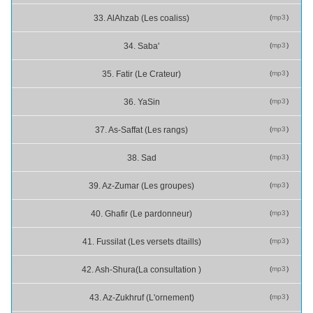
(
mp3
)
33. AlAhzab (Les coaliss)
(
mp3
)
34. Saba'
(
mp3
)
35. Fatir (Le Crateur)
(
mp3
)
36. YaSin
(
mp3
)
37. As-Saffat (Les rangs)
(
mp3
)
38. Sad
(
mp3
)
39. Az-Zumar (Les groupes)
(
mp3
)
40. Ghafir (Le pardonneur)
(
mp3
)
41. Fussilat (Les versets dtaills)
(
mp3
)
42. Ash-Shura(La consultation )
(
mp3
)
43. Az-Zukhruf (L'ornement)