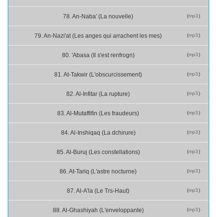
(
mp3
)
78. An-Naba' (La nouvelle)
(
mp3
)
79. An-Nazi'at (Les anges qui arrachent les mes)
(
mp3
)
80. 'Abasa (Il s'est renfrogn)
(
mp3
)
81. At-Takwir (L'obscurcissement)
(
mp3
)
82. Al-Infitar (La rupture)
(
mp3
)
83. Al-Mutaffifin (Les fraudeurs)
(
mp3
)
84. Al-Inshiqaq (La dchirure)
(
mp3
)
85. Al-Buruj (Les constellations)
(
mp3
)
86. At-Tariq (L'astre nocturne)
(
mp3
)
87. Al-A'la (Le Trs-Haut)
(
mp3
)
88. Al-Ghashiyah (L'enveloppante)