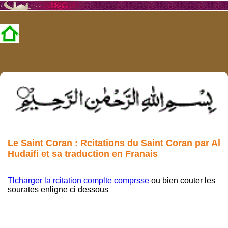
Le Saint Coran : Rcitations du Saint Coran par Al
Hudaifi et sa traduction en Franais
Tlcharger la rcitation complte comprsse
ou bien couter les
sourates enligne ci dessous