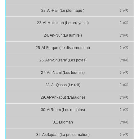
(
mp3
)
22. Al-Hajj (Le plerinage )
(
mp3
)
23. Al-Mu'minun (Les croyants)
(
mp3
)
24. An-Nur (La lumire )
(
mp3
)
25. Al-Furqan (Le discernement)
(
mp3
)
26. Ash-Shu'ara' (Les potes)
(
mp3
)
27. An-Naml (Les fourmis)
(
mp3
)
28. Al-Qasas (Le rcit)
(
mp3
)
29. Al-'Ankabut (L'araigne)
(
mp3
)
30. ArRoom (Les romains)
(
mp3
)
31. Luqman
(
mp3
)
32. AsSajdah (La prosternation)