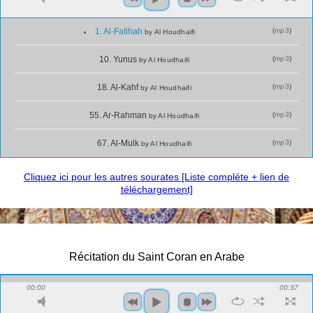
(
mp3
)
1. Al-Fatihah
by Al Houdhaifi
(
mp3
)
10. Yunus
by Al Houdhaifi
(
mp3
)
18. Al-Kahf
by Al Houdhaifi
(
mp3
)
55. Ar-Rahman
by Al Houdhaifi
(
mp3
)
67. Al-Mulk
by Al Houdhaifi
Cliquez ici pour les autres sourates [Liste compléte + lien de
téléchargement]
Récitation du Saint Coran en Arabe
00:00
00:37