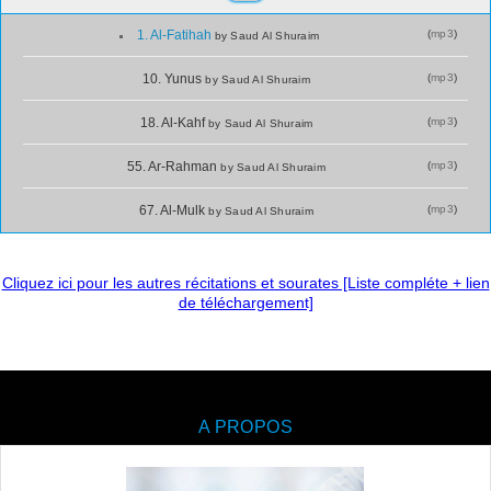
(
mp3
)
1. Al-Fatihah
by Saud Al Shuraim
(
mp3
)
10. Yunus
by Saud Al Shuraim
(
mp3
)
18. Al-Kahf
by Saud Al Shuraim
(
mp3
)
55. Ar-Rahman
by Saud Al Shuraim
(
mp3
)
67. Al-Mulk
by Saud Al Shuraim
Cliquez ici pour les autres récitations et sourates [Liste compléte + lien
de téléchargement]
A PROPOS