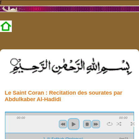
f
Le Saint Coran : Recitation des sourates par
Abdulkaber Al-Hadidi
00:00
00:00
(
mp3
)
1. Al-Fatihah (Prologue)