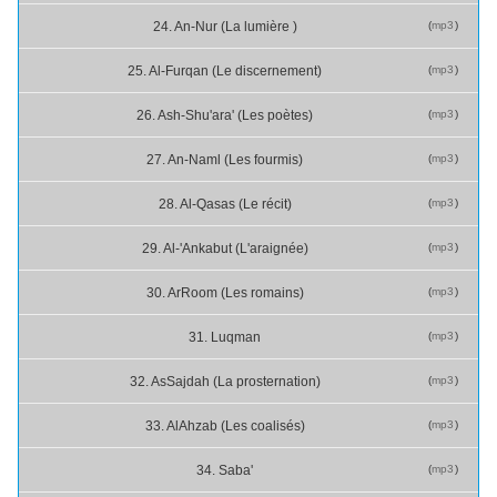
(
mp3
)
24. An-Nur (La lumière )
(
mp3
)
25. Al-Furqan (Le discernement)
(
mp3
)
26. Ash-Shu'ara' (Les poètes)
(
mp3
)
27. An-Naml (Les fourmis)
(
mp3
)
28. Al-Qasas (Le récit)
(
mp3
)
29. Al-'Ankabut (L'araignée)
(
mp3
)
30. Ar­Room (Les romains)
(
mp3
)
31. Luqman
(
mp3
)
32. As­Sajdah (La prosternation)
(
mp3
)
33. Al­Ahzab (Les coalisés)
(
mp3
)
34. Saba'