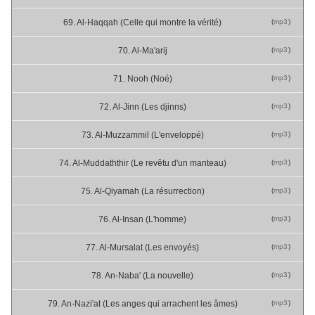
(
mp3
)
69. Al-Haqqah (Celle qui montre la vérité)
(
mp3
)
70. Al-Ma'arij
(
mp3
)
71. Nooh (Noé)
(
mp3
)
72. Al-Jinn (Les djinns)
(
mp3
)
73. Al-Muzzammil (L'enveloppé)
(
mp3
)
74. Al-Muddaththir (Le revêtu d'un manteau)
(
mp3
)
75. Al-Qiyamah (La résurrection)
(
mp3
)
76. Al-Insan (L'homme)
(
mp3
)
77. Al-Mursalat (Les envoyés)
(
mp3
)
78. An-Naba' (La nouvelle)
(
mp3
)
79. An-Nazi'at (Les anges qui arrachent les âmes)