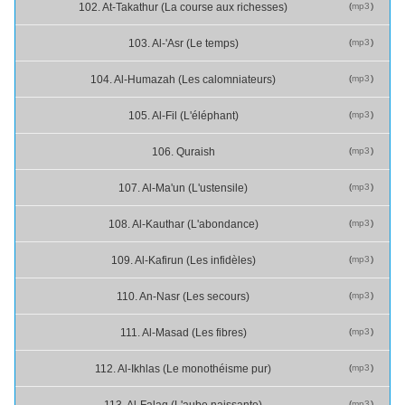
(
mp3
)
102. At-Takathur (La course aux richesses)
(
mp3
)
103. Al-'Asr (Le temps)
(
mp3
)
104. Al-Humazah (Les calomniateurs)
(
mp3
)
105. Al-Fil (L'éléphant)
(
mp3
)
106. Quraish
(
mp3
)
107. Al-Ma'un (L'ustensile)
(
mp3
)
108. Al-Kauthar (L'abondance)
(
mp3
)
109. Al-Kafirun (Les infidèles)
(
mp3
)
110. An-Nasr (Les secours)
(
mp3
)
111. Al-Masad (Les fibres)
(
mp3
)
112. Al-Ikhlas (Le monothéisme pur)
(
mp3
)
113. Al-Falaq (L'aube naissante)