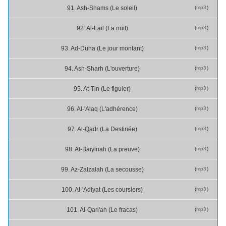
(
mp3
)
91. Ash-Shams (Le soleil)
(
mp3
)
92. Al-Lail (La nuit)
(
mp3
)
93. Ad-Duha (Le jour montant)
(
mp3
)
94. Ash-Sharh (L'ouverture)
(
mp3
)
95. At-Tin (Le figuier)
(
mp3
)
96. Al-'Alaq (L'adhérence)
(
mp3
)
97. Al-Qadr (La Destinée)
(
mp3
)
98. Al-Baiyinah (La preuve)
(
mp3
)
99. Az-Zalzalah (La secousse)
(
mp3
)
100. Al-'Adiyat (Les coursiers)
(
mp3
)
101. Al-Qari'ah (Le fracas)