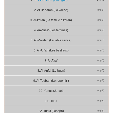
(
mp3
)
2. Al-Baqarah (La vache)
(
mp3
)
3. Al-Imran (La famille d'Imran)
(
mp3
)
4. An-Nisa' (Les femmes)
(
mp3
)
5. Al-Ma'idah (La table servie)
(
mp3
)
6. Al-An'am(Les bestiaux)
(
mp3
)
7. Al-A'raf
(
mp3
)
8. Al-Anfal (Le butin)
(
mp3
)
9. At-Taubah (Le repentir )
(
mp3
)
10. Yunus (Jonas)
(
mp3
)
11. Hood
(
mp3
)
12. Yusuf (Joseph)