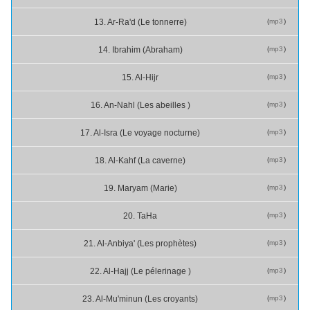
(
mp3
)
13. Ar-Ra'd (Le tonnerre)
(
mp3
)
14. Ibrahim (Abraham)
(
mp3
)
15. Al-Hijr
(
mp3
)
16. An-Nahl (Les abeilles )
(
mp3
)
17. Al-Isra (Le voyage nocturne)
(
mp3
)
18. Al-Kahf (La caverne)
(
mp3
)
19. Maryam (Marie)
(
mp3
)
20. Ta­Ha
(
mp3
)
21. Al-Anbiya' (Les prophètes)
(
mp3
)
22. Al-Hajj (Le pélerinage )
(
mp3
)
23. Al-Mu'minun (Les croyants)