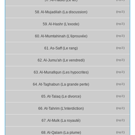
(
mp3
)
58. Al-Mujadilah (La discussion)
(
mp3
)
59. Al-Hashr (L'exode)
(
mp3
)
60. Al-Mumtahinah (L'éprouvée)
(
mp3
)
61. As-Saff (Le rang)
(
mp3
)
62. Al-Jumu'ah (Le vendredi)
(
mp3
)
63. Al-Munafiqun (Les hypocrites)
(
mp3
)
64. At-Taghabun (La grande perte)
(
mp3
)
65. At-Talaq (Le divorce)
(
mp3
)
66. At-Tahrim (L'interdiction)
(
mp3
)
67. Al-Mulk (La royauté)
(
mp3
)
68. Al-Qalam (La plume)