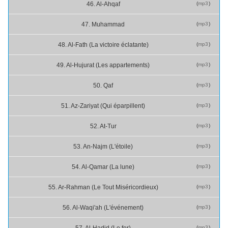
(
mp3
)
46. Al-Ahqaf
(
mp3
)
47. Muhammad
(
mp3
)
48. Al-Fath (La victoire éclatante)
(
mp3
)
49. Al-Hujurat (Les appartements)
(
mp3
)
50. Qaf
(
mp3
)
51. Az-Zariyat (Qui éparpillent)
(
mp3
)
52. At-Tur
(
mp3
)
53. An-Najm (L'étoile)
(
mp3
)
54. Al-Qamar (La lune)
(
mp3
)
55. Ar-Rahman (Le Tout Miséricordieux)
(
mp3
)
56. Al-Waqi'ah (L'événement)
(
mp3
)
57. Al-Hadid (Le fer)