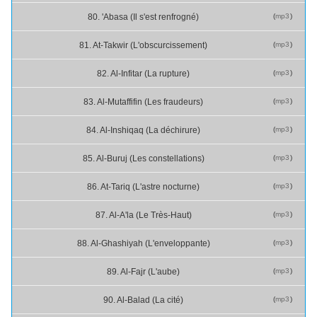
(
mp3
)
80. 'Abasa (Il s'est renfrogné)
(
mp3
)
81. At-Takwir (L'obscurcissement)
(
mp3
)
82. Al-Infitar (La rupture)
(
mp3
)
83. Al-Mutaffifin (Les fraudeurs)
(
mp3
)
84. Al-Inshiqaq (La déchirure)
(
mp3
)
85. Al-Buruj (Les constellations)
(
mp3
)
86. At-Tariq (L'astre nocturne)
(
mp3
)
87. Al-A'la (Le Très-Haut)
(
mp3
)
88. Al-Ghashiyah (L'enveloppante)
(
mp3
)
89. Al-Fajr (L'aube)
(
mp3
)
90. Al-Balad (La cité)