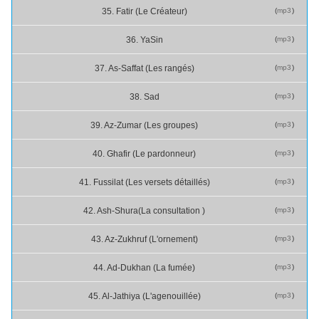
(
mp3
)
35. Fatir (Le Créateur)
(
mp3
)
36. Ya­Sin
(
mp3
)
37. As-Saffat (Les rangés)
(
mp3
)
38. Sad
(
mp3
)
39. Az-Zumar (Les groupes)
(
mp3
)
40. Ghafir (Le pardonneur)
(
mp3
)
41. Fussilat (Les versets détaillés)
(
mp3
)
42. Ash-Shura(La consultation )
(
mp3
)
43. Az-Zukhruf (L'ornement)
(
mp3
)
44. Ad-Dukhan (La fumée)
(
mp3
)
45. Al-Jathiya (L'agenouillée)